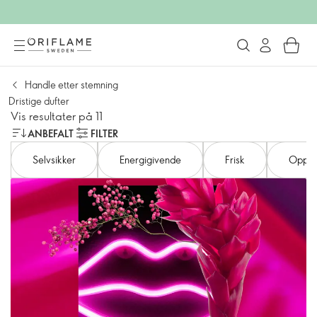
Handle etter stemning
Dristige dufter
Vis resultater på 11
ANBEFALT
FILTER
Selvsikker
Energigivende
Frisk
Oppfr