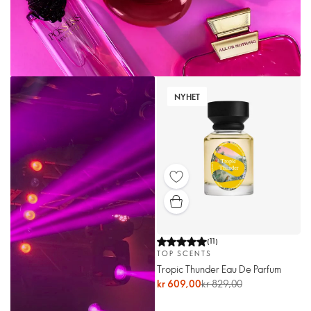
NYHET
(
11
)
TOP SCENTS
Tropic Thunder Eau De Parfum
kr 609,00
kr 829,00