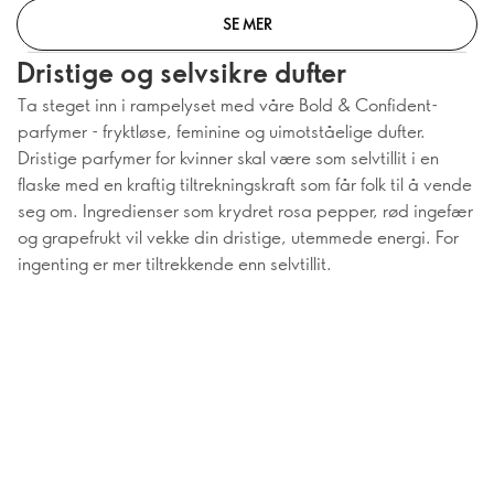
SE MER
Dristige og selvsikre dufter
Ta steget inn i rampelyset med våre Bold & Confident-
parfymer - fryktløse, feminine og uimotståelige dufter.
Dristige parfymer for kvinner skal være som selvtillit i en
flaske med en kraftig tiltrekningskraft som får folk til å vende
seg om. Ingredienser som krydret rosa pepper, rød ingefær
og grapefrukt vil vekke din dristige, utemmede energi. For
ingenting er mer tiltrekkende enn selvtillit.