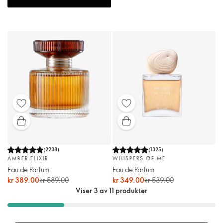
(
2238
)
(
1325
)
AMBER ELIXIR
WHISPERS OF ME
Eau de Parfum
Eau de Parfum
kr 389,00
kr 589,00
kr 349,00
kr 539,00
Viser 3 av 11 produkter