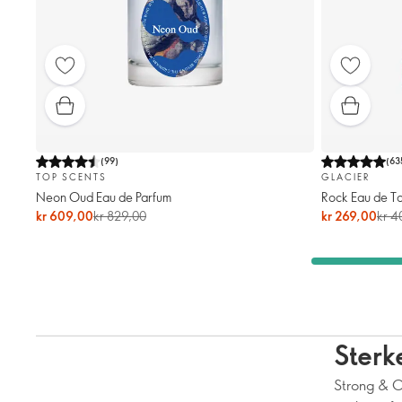
(
99
)
(
63
TOP SCENTS
GLACIER
Neon Oud Eau de Parfum
Rock Eau de To
kr 609,00
kr 829,00
kr 269,00
kr 4
Sterk
Strong & C