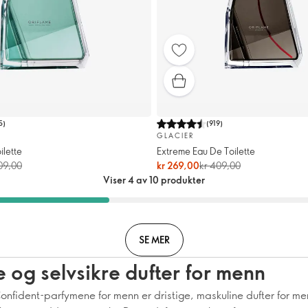
5
)
(
919
)
GLACIER
ilette
Extreme Eau De Toilette
09,00
kr 269,00
kr 409,00
Viser 4 av 10 produkter
SE MER
e og selvsikre dufter for menn
onfident-parfymene for menn er dristige, maskuline dufter for m