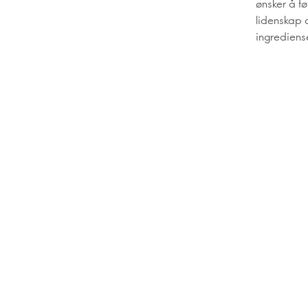
ønsker å f
lidenskap 
ingrediense