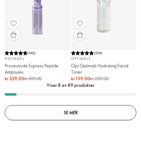
(
342
)
(
224
)
NOVAGE+
OPTIMALS
Proceuticals Express Peptide
Opt Optimals Hydrating Facial
Ampoules
Toner
kr 529,00
kr 819,00
kr 139,00
kr 239,00
Viser 8 av 89 produkter
SE MER