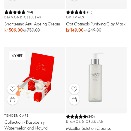
(
604
)
(
15
)
DIAMOND CELLULAR
OPTIMALS
Brightening Anti-Ageing Cream
Opt Optimals Purifying Clay Mask
kr 509,00
kr 759,00
kr 149,00
kr 249,00
NYHET
TENDER CARE
(
243
)
Collection - Raspberry,
DIAMOND CELLULAR
Watermelon and Natural
Micellar Solution Cleanser