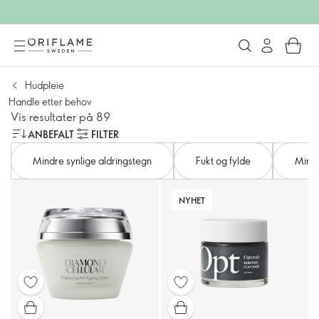
Hudpleie
Handle etter behov
Vis resultater på 89
ANBEFALT
FILTER
Mindre synlige aldringstegn
Fukt og fylde
Mindr
NYHET