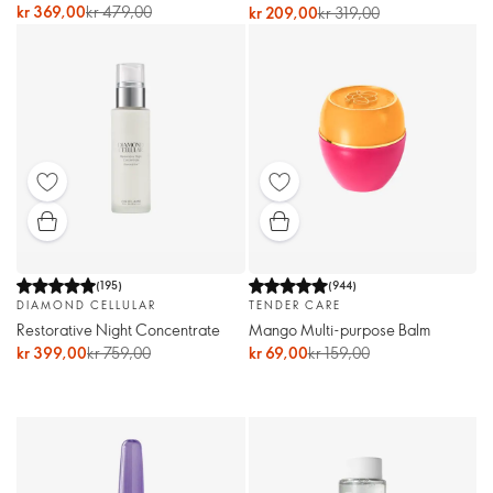
kr 369,00
kr 479,00
kr 209,00
kr 319,00
(
195
)
(
944
)
DIAMOND CELLULAR
TENDER CARE
Restorative Night Concentrate
Mango Multi-purpose Balm
kr 399,00
kr 759,00
kr 69,00
kr 159,00