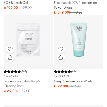
SOS Blemish Gel
Proceuticals 10% Niacinamide
Power Drops
kr 109,00
kr 199,00
kr 549,00
kr 719,00
(
595
)
(
966
)
NOVAGE+
PURE SKIN
Proceuticals Exfoliating &
Deep Cleanse Face Wash
Clearing Pads
kr 99,00
kr 179,00
kr 89,00
kr 139,00