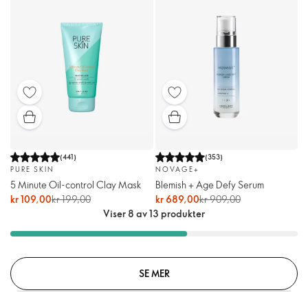
(
441
)
(
353
)
PURE SKIN
NOVAGE+
5 Minute Oil-control Clay Mask
Blemish + Age Defy Serum
kr 109,00
kr 199,00
kr 689,00
kr 909,00
Viser 8 av 13 produkter
SE MER