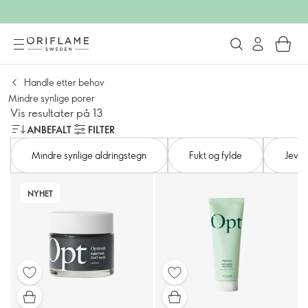
Handle etter behov
Mindre synlige porer
Vis resultater på 13
ANBEFALT
FILTER
Mindre synlige aldringstegn
Fukt og fylde
Jevne
NYHET