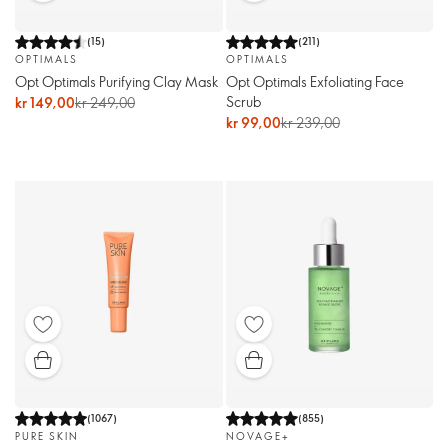
(
15
)
(
211
)
OPTIMALS
OPTIMALS
Opt Optimals Purifying Clay Mask
Opt Optimals Exfoliating Face
Scrub
kr 149,00
kr 249,00
kr 99,00
kr 239,00
(
1067
)
(
855
)
PURE SKIN
NOVAGE+