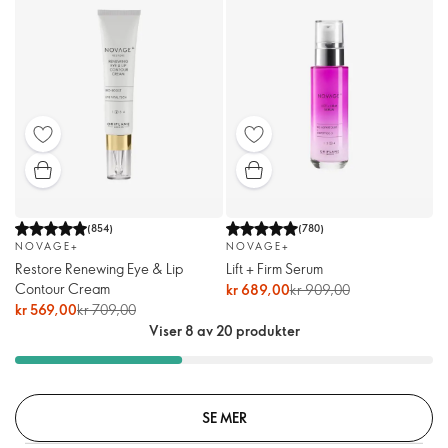
(
854
)
(
780
)
NOVAGE+
NOVAGE+
Restore Renewing Eye & Lip
Lift + Firm Serum
Contour Cream
kr 689,00
kr 909,00
kr 569,00
kr 709,00
Viser 8 av 20 produkter
SE MER