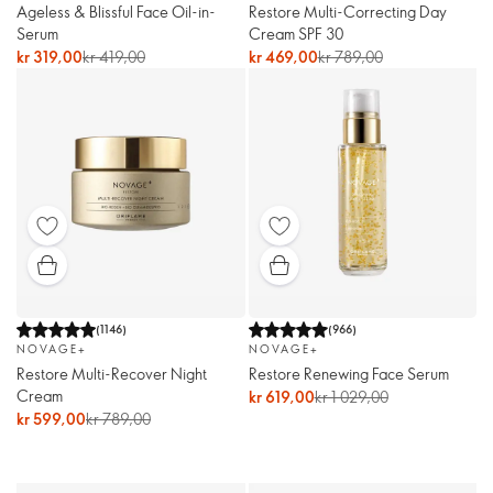
Ageless & Blissful Face Oil-in-
Restore Multi-Correcting Day
Serum
Cream SPF 30
kr 319,00
kr 419,00
kr 469,00
kr 789,00
(
1146
)
(
966
)
NOVAGE+
NOVAGE+
Restore Multi-Recover Night
Restore Renewing Face Serum
Cream
kr 619,00
kr 1 029,00
kr 599,00
kr 789,00