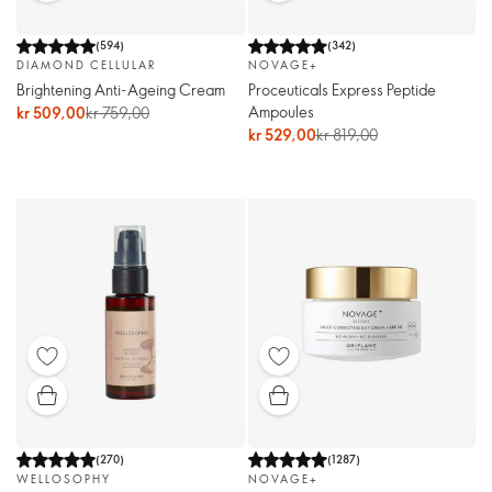
(
594
)
(
342
)
DIAMOND CELLULAR
NOVAGE+
Brightening Anti-Ageing Cream
Proceuticals Express Peptide
Ampoules
kr 509,00
kr 759,00
kr 529,00
kr 819,00
(
270
)
(
1287
)
WELLOSOPHY
NOVAGE+