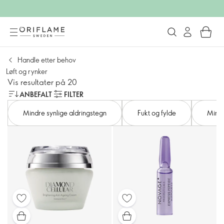
Handle etter behov
Løft og rynker
Vis resultater på 20
ANBEFALT
FILTER
Mindre synlige aldringstegn
Fukt og fylde
Mindr