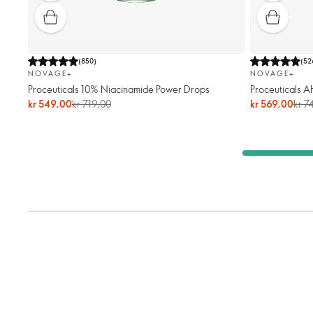
(
850
)
(
52
NOVAGE+
NOVAGE+
Proceuticals 10% Niacinamide Power Drops
Proceuticals A
kr 549,00
kr 719,00
kr 569,00
kr 7