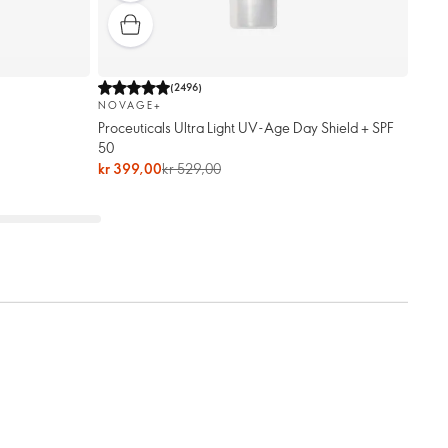
(
2496
)
NOVAGE+
Proceuticals Ultra Light UV-Age Day Shield + SPF
50
kr 399,00
kr 529,00