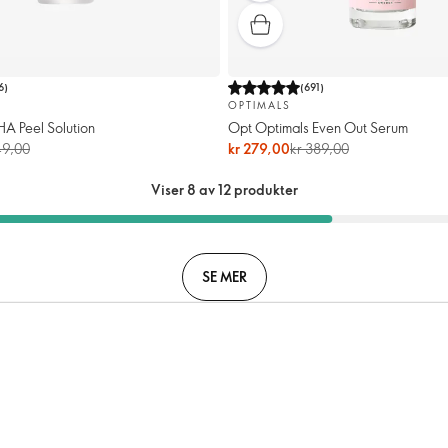
6
)
(
691
)
OPTIMALS
HA Peel Solution
Opt Optimals Even Out Serum
49,00
kr 279,00
kr 389,00
Viser 8 av 12 produkter
SE MER