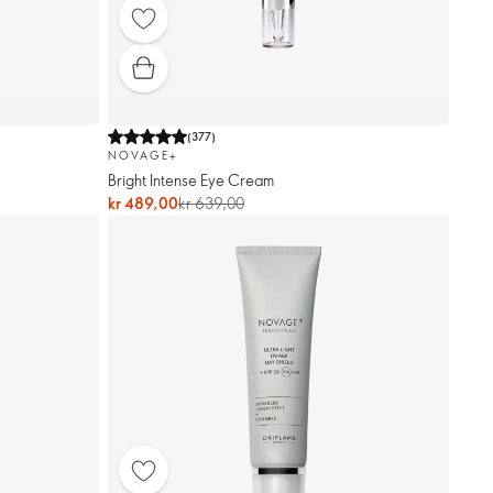
(
377
)
NOVAGE+
Bright Intense Eye Cream
kr 489,00
kr 639,00