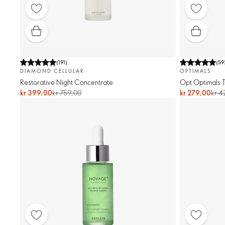
(
191
)
(
59
DIAMOND CELLULAR
OPTIMALS
Restorative Night Concentrate
Opt Optimals 
kr 399,00
kr 759,00
kr 279,00
kr 4