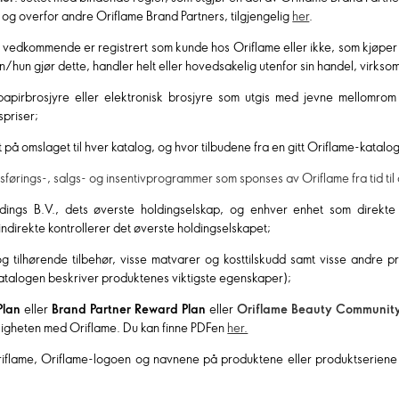
 og overfor andre Oriflame Brand Partners, tilgjengelig
her
.
n vedkommende er registrert som kunde hos Oriflame eller ikke, som kjøper
an/hun gjør dette, handler helt eller hovedsakelig utenfor sin handel, virkso
papirbrosjyre eller elektronisk brosjyre som utgis med jevne mellomro
spriser;
 på omslaget til hver katalog, og hvor tilbudene fra en gitt Oriflame-katalog
ørings-, salgs- og insentivprogrammer som sponses av Oriflame fra tid til
dings B.V., dets øverste holdingselskap, og enhver enhet som direkte e
 indirekte kontrollerer det øverste holdingselskapet;
 tilhørende tilbehør, visse matvarer og kosttilskudd samt visse andre p
atalogen beskriver produktenes viktigste egenskaper);
Plan
eller
Brand Partner Reward Plan
eller
Oriflame Beauty Community
ligheten med Oriflame. Du kan finne PDFen
her.
riflame, Oriflame-logoen og navnene på produktene eller produktseriene