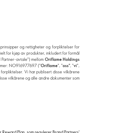
prinsipper og rettigheter og forpliktelser for
 for kjøp av produkter, inkludert for formål
nd Partner-avtale") mellom
Oriflame Holdings
mmer: NO916977697 ("
Oriflame
", "
oss"
, "
vi
",
 forpliktelser. Vi har publisert disse vilkårene
v disse vilkårene og alle andre dokumenter som
er Reward Plan, som regulerer Brand Partners'