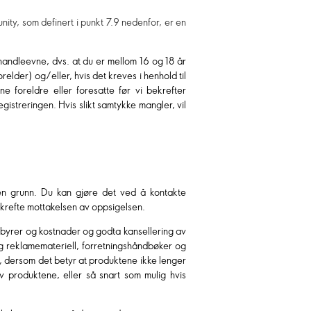
ity, som definert i punkt 7.9 nedenfor, er en
handleevne, dvs. at du er mellom 16 og 18 år
elder) og/eller, hvis det kreves i henhold til
e foreldre eller foresatte før vi bekrefter
gistreringen. Hvis slikt samtykke mangler, vil
en grunn. Du kan gjøre det ved å kontakte
bekrefte mottakelsen av oppsigelsen.
gebyrer og kostnader og godta kansellering av
 og reklamemateriell, forretningshåndbøker og
t, dersom det betyr at produktene ikke lenger
v produktene, eller så snart som mulig hvis