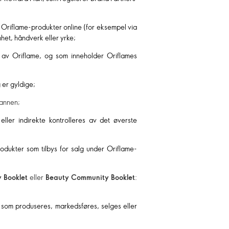
 Oriflame-produkter online (for eksempel via
mhet, håndverk eller yrke;
m av Oriflame, og som inneholder Oriflames
 er gyldige;
 annen;
ller indirekte kontrolleres av det øverste
rodukter som tilbys for salg under Oriflame-
 Booklet
eller
Beauty Community Booklet
:
 som produseres, markedsføres, selges eller