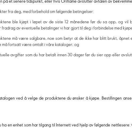
en på et senere tidspunkt, eller hvis Oriflame avslutter avtalen av bekvem
odukter fra deg, med forbehold om følgende betingelser:
duktene ble kjøpt i løpet av de siste 12 månedene før du sa opp, og vil
r fradrag av eventuelle betalinger vi har gjort til deg i forbindelse med kjø
uktene må være salgbare, noe som betyr at de ikke har blitt brukt, åpnet 
 må fortsatt være omtalt i våre kataloger; og
tuelle avgifter som du har betalt innen 30 dager før du sier opp eller avslutt
katalogen ved å velge de produktene du ønsker å kjøpe. Bestillingen anses
u ha en enhet som har tilgang til Internett ved hjelp av følgende nettlese