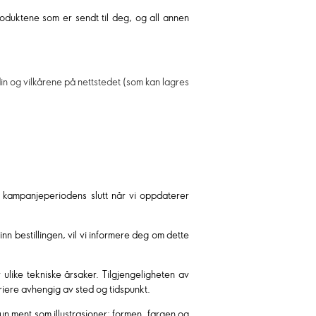
roduktene som er sendt til deg, og all annen
 din og vilkårene på nettstedet (som kan lagres
d kampanjeperiodens slutt når vi oppdaterer
 inn bestillingen, vil vi informere deg om dette
ulike tekniske årsaker. Tilgjengeligheten av
riere avhengig av sted og tidspunkt.
 kun ment som illustrasjoner: formen, fargen og