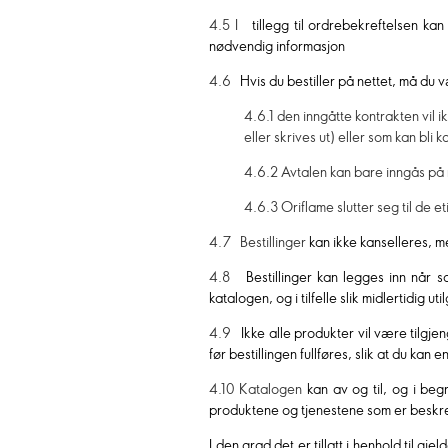
4.5 I
tillegg til ordrebekreftelsen k
nødvendig informasjon
4.6
Hvis du bestiller på nettet, må d
4.6.1 den inngåtte kontrakten vil i
eller skrives ut) eller som kan bl
4.6.2 Avtalen kan bare inngås på 
4.6.3 Oriflame slutter seg til de et
4.7 Bestillinger
kan ikke kanselleres, m
4.8
Bestillinger kan legges inn når 
katalogen, og i tilfelle slik midlertidig 
4.9
Ikke alle produkter vil være tilgjen
før bestillingen fullføres, slik at du kan 
4.10 Katalogen
kan av og til, og i beg
produktene og tjenestene som er beskrev
I den grad det er tillatt i henhold til g