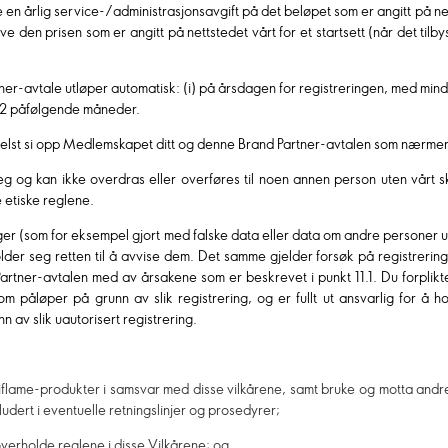
ve en årlig service-/administrasjonsavgift på det beløpet som er angitt på n
 den prisen som er angitt på nettstedet vårt for et startsett (når det tilb
r-avtale utløper automatisk: (i) på årsdagen for registreringen, med mindre d
på 12 påfølgende måneder.
elst si opp Medlemskapet ditt og denne Brand Partner-avtalen som nærmere 
g og kan ikke overdras eller overføres til noen annen person uten vårt s
e etiske reglene.
ger (som for eksempel gjort med falske data eller data om andre personer ute
older seg retten til å avvise dem. Det samme gjelder forsøk på registreri
artner-avtalen med av årsakene som er beskrevet i punkt 11.1. Du forplikter
m påløper på grunn av slik registrering, og er fullt ut ansvarlig for å h
 av slik uautorisert registrering.
 Oriflame-produkter i samsvar med disse vilkårene, samt bruke og motta and
ludert i eventuelle retningslinjer og prosedyrer;
 overholde reglene i disse Vilkårene; og