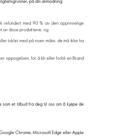
melighetsgrunner, på din anmodning:
 bli refundert med 90 % av den opprinnelige
pet av disse produktene; og
eller tuklet med på noen måte; de må ikke ha
er oppsigelsen, for å bli eller forbli en Brand
 som et tilbud fra deg til oss om å kjøpe de
re: Google Chrome, Microsoft Edge eller Apple