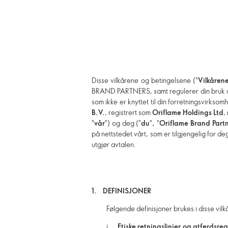
Disse vilkårene og betingelsene ("
Vilkåren
BRAND PARTNERS, samt regulerer din bruk av 
som ikke er knyttet til din forretningsvirkso
B.V.
, registrert som
Oriflame Holdings Ltd
,
"
vår
") og deg ("
du
"
,
"
Oriflame Brand Part
på nettstedet vårt, som er tilgjengelig for d
utgjør avtalen.
1. DEFINISJONER
Følgende definisjoner brukes i disse vil
i.
Etiske retningslinjer og atferdsreg