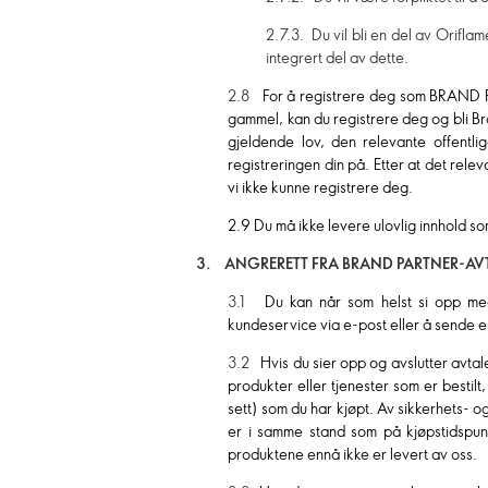
2.7.3. Du vil bli en del av Orifl
integrert del av dette.
2.8
For å registrere deg som BRAND PA
gammel, kan du registrere deg og bli Bra
gjeldende lov, den relevante offentlig
registreringen din på. Etter at det rele
vi ikke kunne registrere deg.
2.9 Du må ikke levere ulovlig innhold so
3. ANGRERETT FRA BRAND PARTNER-AV
3.1
Du kan når som helst si opp med
kundeservice via e-post eller å sende en
3.2
Hvis du sier opp og avslutter avta
produkter eller tjenester som er bestil
sett) som du har kjøpt. Av sikkerhets- 
er i samme stand som på kjøpstidspunk
produktene ennå ikke er levert av oss.