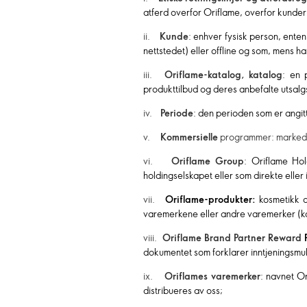
atferd overfor Oriflame, overfor kunder
ii.
Kunde
: enhver fysisk person, ente
nettstedet) eller offline og som, mens h
iii.
Oriflame-katalog, katalog
: en 
produkttilbud og deres anbefalte utsalg
iv.
Periode
: den perioden som er angitt
v.
Kommersielle
programmer: markedsf
vi.
Oriflame Group
: Oriflame Hol
holdingselskapet eller som direkte eller
vii.
Oriflame-produkter:
kosmetikk og
varemerkene eller andre varemerker (k
viii.
Oriflame Brand Partner Reward
dokumentet som forklarer inntjeningsmu
ix.
Oriflames varemerker
: navnet O
distribueres av oss;