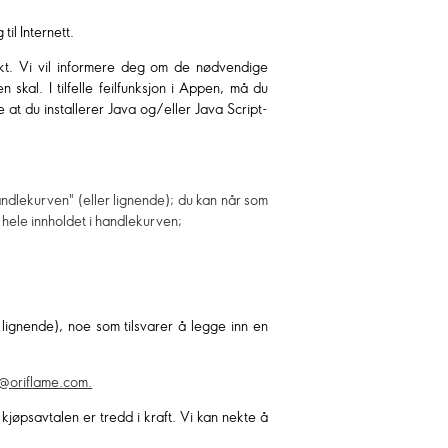
il Internett.
kt. Vi vil informere deg om de nødvendige
skal. I tilfelle feilfunksjon i Appen, må du
 at du installerer Java og/eller Java Script-
handlekurven" (eller lignende); du kan når som
 hele innholdet i handlekurven;
r lignende), noe som tilsvarer å legge inn en
@oriflame.com.
 kjøpsavtalen er tredd i kraft. Vi kan nekte å