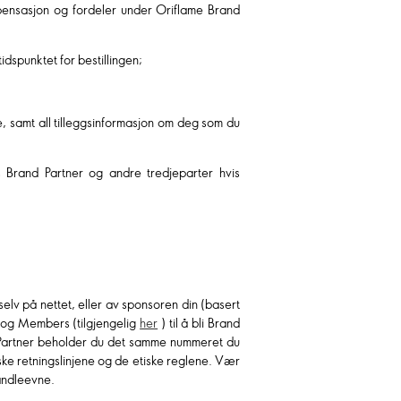
ensasjon og fordeler under Oriflame Brand
dspunktet for bestillingen;
 samt all tilleggsinformasjon om deg som du
es Brand Partner og andre tredjeparter hvis
selv på nettet, eller av sponsoren din (basert
r og Members (tilgjengelig
her
) til å bli Brand
d Partner beholder du det samme nummeret du
iske retningslinjene og de etiske reglene. Vær
handleevne.