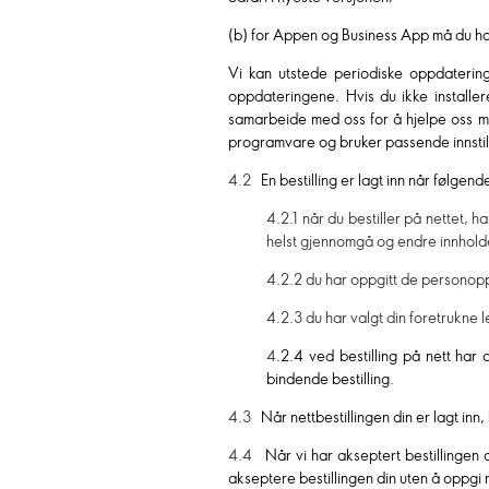
(b) for Appen og Business App må du ha 
Vi kan utstede periodiske oppdaterin
oppdateringene. Hvis du ikke installer
samarbeide med oss for å hjelpe oss med
programvare og bruker passende innstill
4.2
En bestilling er lagt inn når følgende 
4.2.1 når du bestiller på nettet, 
helst gjennomgå og endre innholdet
4.2.2 du har oppgitt de personopp
4.2.3 du har valgt din foretrukne 
4
.2.4 ved bestilling på nett har 
bindende bestilling.
4.3
Når nettbestillingen din er lagt in
4.4
Når vi har akseptert bestillingen 
akseptere bestillingen din uten å oppgi 