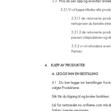
3.3
Hvis du sier opp og avslutter avtal
3.3.1 Vi vil kjøpe tilbake alle pr
3.3.1.1 de returnerte pro
nettoprisen du betalte ette
3.3.1.2 de returnerte prod
passert utløpsdatoen og de
3.3.2 vi vil refundere even
Partner.
4. KJØP AV PRODUKTER
A. LEGGE INN EN BESTILLING
4.1
Du kan legge inn bestillinger fra 
valgte Produktene.
Slik får du tilgang til og bruker butikken:
(a) for nettstedet no.oriflame.com må d
Safari i nyeste versjonen;