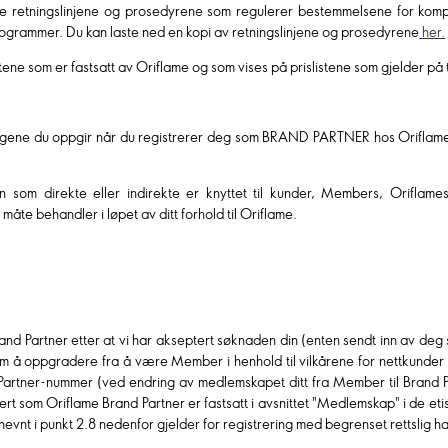
 retningslinjene og prosedyrene som regulerer bestemmelsene for komp
ogrammer. Du kan laste ned en kopi av retningslinjene og prosedyrene
her.
ne som er fastsatt av Oriflame og som vises på prislistene som gjelder på ti
ngene du oppgir når du registrerer deg som BRAND PARTNER hos Oriflame,
on som direkte eller indirekte er knyttet til kunder, Members, Oriflam
måte behandler i løpet av ditt forhold til Oriflame.
rand Partner etter at vi har akseptert søknaden din (enten sendt inn av deg 
 om å oppgradere fra å være Member i henhold til vilkårene for nettkunde
nd Partner-nummer (ved endring av medlemskapet ditt fra Member til Bran
tert som Oriflame Brand Partner er fastsatt i avsnittet "Medlemskap" i de et
nevnt i punkt 2.8 nedenfor gjelder for registrering med begrenset rettslig 