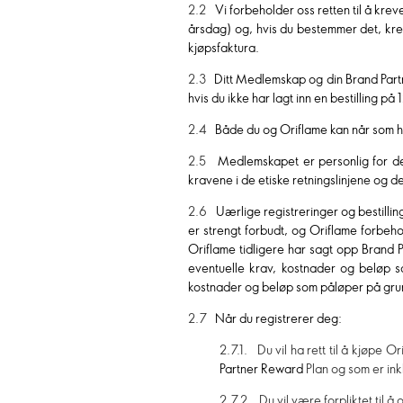
2.2
Vi forbeholder oss retten til å kre
årsdag) og, hvis du bestemmer det, kreve
kjøpsfaktura.
2.3
Ditt Medlemskap og din Brand Partne
hvis du ikke har lagt inn en bestilling 
2.4
Både du og Oriflame kan når som h
2.5
Medlemskapet er personlig for de
kravene i de etiske retningslinjene og d
2.6
Uærlige registreringer og bestillin
er strengt forbudt, og Oriflame forbeh
Oriflame tidligere har sagt opp Brand P
eventuelle krav, kostnader og beløp so
kostnader og beløp som påløper på grunn
2.7
Når du registrerer deg:
2.7.1. Du vil ha rett til å kjøpe
Partner Reward
Plan og som er ink
2.7.2. Du vil være forpliktet til å