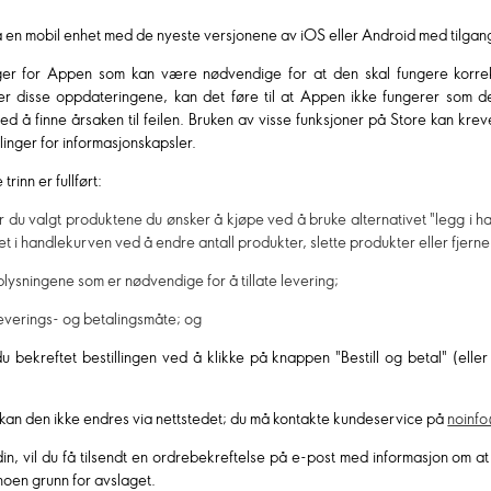
en mobil enhet med de nyeste versjonene av iOS eller Android med tilgang t
ger for Appen som kan være nødvendige for at den skal fungere korre
er disse oppdateringene, kan det føre til at Appen ikke fungerer som den 
 å finne årsaken til feilen. Bruken av visse funksjoner på Store kan kreve
inger for informasjonskapsler.
trinn er fullført:
har du valgt produktene du ønsker å kjøpe ved å bruke alternativet "legg i 
 i handlekurven ved å endre antall produkter, slette produkter eller fjerne
lysningene som er nødvendige for å tillate levering;
leverings- og betalingsmåte; og
du bekreftet bestillingen ved å klikke på knappen "Bestill og betal" (elle
n, kan den ikke endres via nettstedet; du må kontakte kundeservice på
noinfo
din, vil du få tilsendt en ordrebekreftelse på e-post med informasjon om at
noen grunn for avslaget.