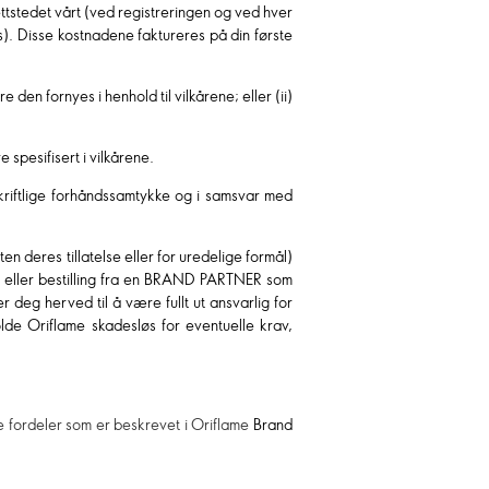
ettstedet vårt (ved registreringen og ved hver
ys). Disse kostnadene faktureres på din første
en fornyes i henhold til vilkårene; eller (ii)
spesifisert i vilkårene.
kriftlige forhåndssamtykke og i samsvar med
n deres tillatelse eller for uredelige formål)
ng eller bestilling fra en BRAND PARTNER som
 deg herved til å være fullt ut ansvarlig for
olde Oriflame skadesløs for eventuelle krav,
re fordeler som er beskrevet i Oriflame
Brand