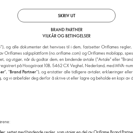
SKRIV UT
BRAND PARTNER
VILKÅR OG BETINGELSER
e
"), og alle dokumenter det henvises til i dem, fastsetter Oriflames regler, 
Oriflames salgsplattform (no.oriflame.com) og Oriflames mobilapp, spesielt
mhet, og utgjør, når du godtar dem, en bindende avtale ("Avtale" eller "Bra
 registrert på
Hoogstraat 10B, 5462 CX Veghel
, Nederland, med MVA-nu
ner
", "
Brand Partner
"), og erstatter alle tidligere avtaler, erklæringer eller
eg, og vi anbefaler deg derfor å skrive ut eller lagre og beholde en kopi a
kårene:
ler
: settet med bindende regler, som utgjør en del av Oriflame Brand Partn