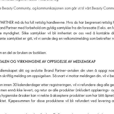
ame Beauty Community, og kommunikasjonen som går ut til vårt Beauty Commun
RTNER må du ha full rettslig handleevne. Hvis du har begrenset rettslig 
nd Partner med forbehold om gyldig samtykke fra din foresatte (f.eks. en for
e myndighet. Slike samtykker vil bli innhentet av oss ved å kontakte din
vante samtykket er gitt, vil vi sende deg en velkomstmelding som bekrefter re
m en del av bruken av butikken.
TALEN OG VIRKNINGENE AV OPPSIGELSE AV MEDLEMSKAP
lemskapet ditt og avslutte Brand Partner-avtalen din uten å oppgi no
 skriftlig melding om oppsigelsen. Så snart vi mottar meldingen din, vil vi 
len innen 30 kalenderdager etter registreringen, vil vi refundere deg alle 
t, men ennå ikke levert, og retur av alle produkter (inkludert opplærings-
og hygieniske årsaker kan vi nekte å akseptere produkter som har blitt åpne
tet. Kjøpesummen for disse produktene vil bli refundert ved levering a