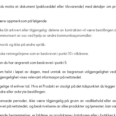
an du motta et dokument (pakkseddel eller tilsvarende) med detaljer om p
u være oppmerksom på følgende:
kke bli arkivert eller tilgjengelig: delene av kontrakten vil være bestillingen
i kommunisert av oss ved hjelp av andre kommunikasjonsmidler;
norsk og ikke på andre språk;
iske retningslinjene som er beskrevet i punkt 10 i vilkårene.
en du har angrerett som beskrevet i punkt 5.
som helst i løpet av dagen, med unntak av begrenset utilgjengelighet ve
utilgjengelighet vises relevant informasjon på nettstedet.
gelige til enhver tid. Hvis et Produkt er utsolgt på det tidspunktet du legger
endre eller avbryte bestillingen.
rensede perioder, ikke være tilgjengelig på grunn av vedlikehold eller av 
et på nettstedet, og beskrivelsene av slike produkter og tjenester, kan va
jeldende bestemmelser, er bildene av produktene i katalogen eller i butikken